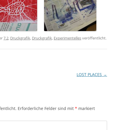
er
7.2
,
Druckgrafik
,
Druckgrafik
,
Experimentelles
veröffentlicht.
LOST PLACES
→
entlicht.
Erforderliche Felder sind mit
*
markiert