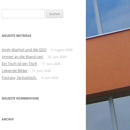
Suchen
nach:
NEUESTE BEITRÄGE
Andy Warhol und die GSO
5. August 2026
Immer an die Wand ran!
20. Juni 2026
Ein Tisch ist ein Tisch
17. Juni 2026
Lebende Bilder
12. Juni 2026
Fantasy, fantastisch.
4. Juni 2026
NEUESTE KOMMENTARE
ARCHIV