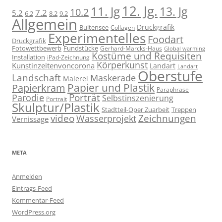
12. Jg.
11. Jg
13. Jg
10.2
7.2
5.2
6.2
8.2
9.2
Allgemein
Druckgrafik
Bultensee
Collagen
Experimentelles
Foodart
Druckgrafik
Fotowettbewerb
Fundstücke
Gerhard-Marcks-Haus
Global warming
Kostüme und Requisiten
Installation
iPad-Zeichnung
Körperkunst
Kunstinzeitenvoncorona
Landart
Landart
Oberstufe
Landschaft
Maskerade
Malerei
Papier und Plastik
Papierkram
Paraphrase
Porträt
Parodie
Selbstinszenierung
Portrait
Skulptur/Plastik
Stadtteil-Oper Zuarbeit
Treppen
video
Zeichnungen
Wasserprojekt
Vernissage
META
Anmelden
Eintrags-Feed
Kommentar-Feed
WordPress.org