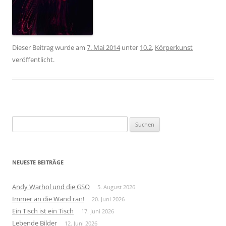
Dieser Beitrag wurde am
7. Mai 2014
unter
10.2
,
Körperkunst
veröffentlicht.
Suchen
nach:
NEUESTE BEITRÄGE
Andy Warhol und die GSO
5. August 2026
Immer an die Wand ran!
20. Juni 2026
Ein Tisch ist ein Tisch
17. Juni 2026
Lebende Bilder
12. Juni 2026