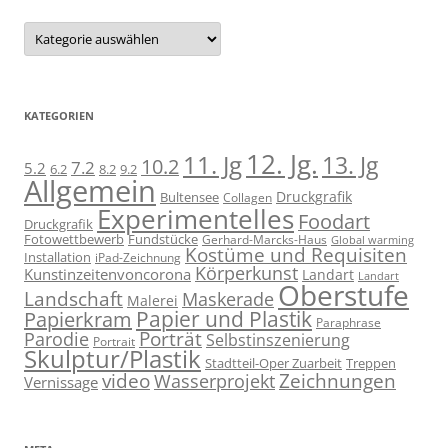
Kategorien
KATEGORIEN
12. Jg.
11. Jg
13. Jg
10.2
7.2
5.2
6.2
8.2
9.2
Allgemein
Druckgrafik
Bultensee
Collagen
Experimentelles
Foodart
Druckgrafik
Fotowettbewerb
Fundstücke
Gerhard-Marcks-Haus
Global warming
Kostüme und Requisiten
Installation
iPad-Zeichnung
Körperkunst
Kunstinzeitenvoncorona
Landart
Landart
Oberstufe
Landschaft
Maskerade
Malerei
Papier und Plastik
Papierkram
Paraphrase
Porträt
Parodie
Selbstinszenierung
Portrait
Skulptur/Plastik
Stadtteil-Oper Zuarbeit
Treppen
video
Zeichnungen
Wasserprojekt
Vernissage