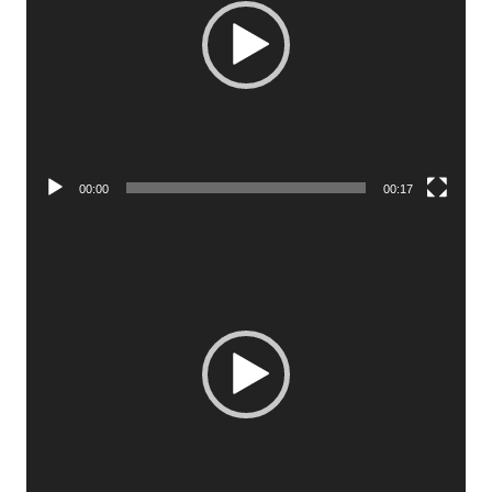
00:00
00:17
Video-
Player