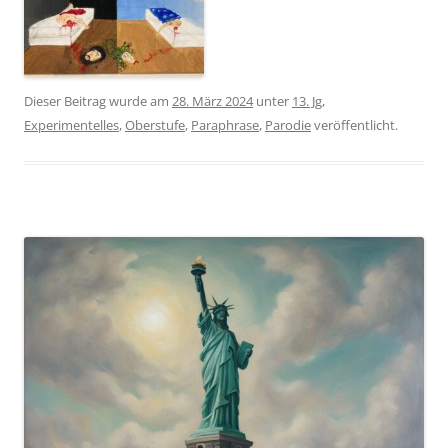
Dieser Beitrag wurde am
28. März 2024
unter
13. Jg
,
Experimentelles
,
Oberstufe
,
Paraphrase
,
Parodie
veröffentlicht.