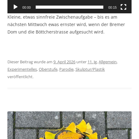
00:00
00:15
Kleine, etwas sinnfreie Zwischenaufgabe – bis es am
nächsten Mittwoch ewas ernster wird, wenn der Bremer
Dom und die Böttcherstrasse aufgesucht wird.
Dieser Beitrag wurde am
9. April 2026
unter
11. Jg
,
Allgemein
,
Experimentelles
,
Oberstufe
,
Parodie
,
Skulptur/Plastik
veröffentlicht.