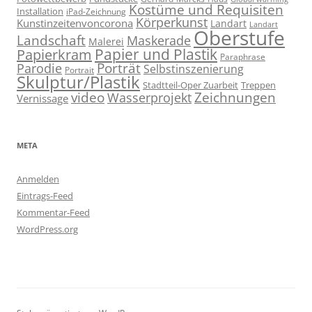
Kostüme und Requisiten
Installation
iPad-Zeichnung
Körperkunst
Kunstinzeitenvoncorona
Landart
Landart
Oberstufe
Landschaft
Maskerade
Malerei
Papier und Plastik
Papierkram
Paraphrase
Porträt
Parodie
Selbstinszenierung
Portrait
Skulptur/Plastik
Stadtteil-Oper Zuarbeit
Treppen
video
Zeichnungen
Wasserprojekt
Vernissage
META
Anmelden
Eintrags-Feed
Kommentar-Feed
WordPress.org