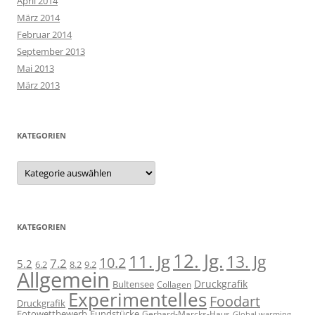
April 2014
März 2014
Februar 2014
September 2013
Mai 2013
März 2013
KATEGORIEN
Kategorien
KATEGORIEN
12. Jg.
11. Jg
13. Jg
10.2
7.2
5.2
6.2
8.2
9.2
Allgemein
Druckgrafik
Bultensee
Collagen
Experimentelles
Foodart
Druckgrafik
Fotowettbewerb
Fundstücke
Gerhard-Marcks-Haus
Global warming