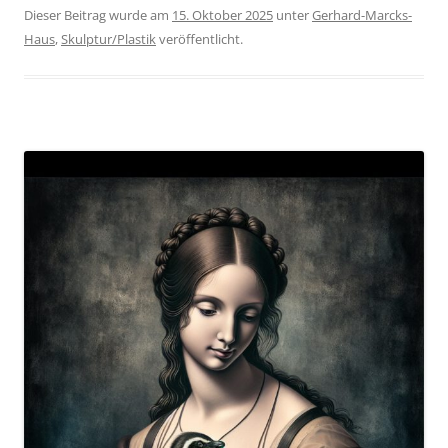
Dieser Beitrag wurde am
15. Oktober 2025
unter
Gerhard-Marcks-
Haus
,
Skulptur/Plastik
veröffentlicht.