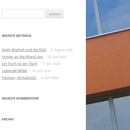
Suchen
nach:
NEUESTE BEITRÄGE
Andy Warhol und die GSO
5. August 2026
Immer an die Wand ran!
20. Juni 2026
Ein Tisch ist ein Tisch
17. Juni 2026
Lebende Bilder
12. Juni 2026
Fantasy, fantastisch.
4. Juni 2026
NEUESTE KOMMENTARE
ARCHIV