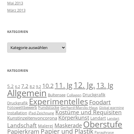
Mai 2013
März 2013
KATEGORIEN
Kategorien
KATEGORIEN
12. Jg.
11. Jg
13. Jg
10.2
7.2
5.2
6.2
8.2
9.2
Allgemein
Druckgrafik
Bultensee
Collagen
Experimentelles
Foodart
Druckgrafik
Fotowettbewerb
Fundstücke
Gerhard-Marcks-Haus
Global warming
Kostüme und Requisiten
Installation
iPad-Zeichnung
Körperkunst
Kunstinzeitenvoncorona
Landart
Landart
Oberstufe
Landschaft
Maskerade
Malerei
Papier und Plastik
Papierkram
Paraphrase