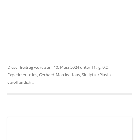
Dieser Beitrag wurde am
13. März 2024
unter
11. Jg
,
9.2
,
Experimentelles
,
Gerhard-Marcks-Haus
,
Skulptur/Plastik
veröffentlicht.
Gemeinschaftsbild aus der 9.2