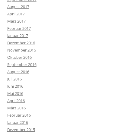
KATEGORIEN
12. Jg.
11. Jg
13. Jg
10.2
7.2
5.2
6.2
8.2
9.2
Allgemein
Druckgrafik
Bultensee
Collagen
Experimentelles
Foodart
Druckgrafik
Fotowettbewerb
Fundstücke
Gerhard-Marcks-Haus
Global warming
Kostüme und Requisiten
Installation
iPad-Zeichnung
Körperkunst
Kunstinzeitenvoncorona
Landart
Landart
Oberstufe
Landschaft
Maskerade
Malerei
Papier und Plastik
Papierkram
Paraphrase
Porträt
Parodie
Selbstinszenierung
Portrait
Skulptur/Plastik
Stadtteil-Oper Zuarbeit
Treppen
video
Zeichnungen
Wasserprojekt
Vernissage
META
Anmelden