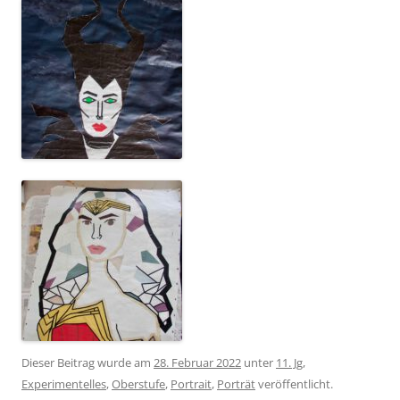
Dieser Beitrag wurde am
28. Februar 2022
unter
11. Jg
,
Experimentelles
,
Oberstufe
,
Portrait
,
Porträt
veröffentlicht.