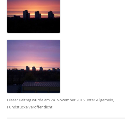
Dieser Beitrag wurde am
24. November 2015
unter
Allgemein
,
Fundstücke
veröffentlicht.