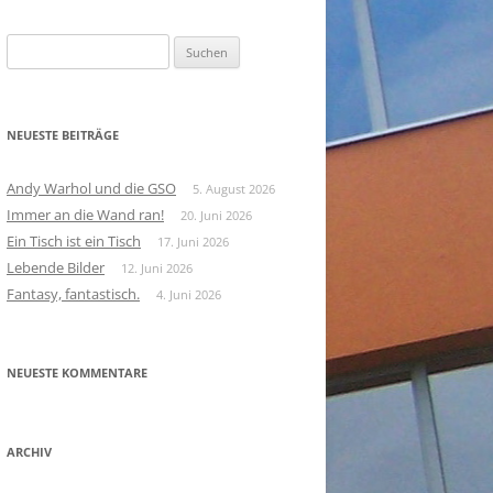
Suchen
nach:
NEUESTE BEITRÄGE
Andy Warhol und die GSO
5. August 2026
Immer an die Wand ran!
20. Juni 2026
Ein Tisch ist ein Tisch
17. Juni 2026
Lebende Bilder
12. Juni 2026
Fantasy, fantastisch.
4. Juni 2026
NEUESTE KOMMENTARE
ARCHIV