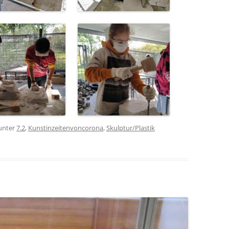
unter
7.2
,
Kunstinzeitenvoncorona
,
Skulptur/Plastik