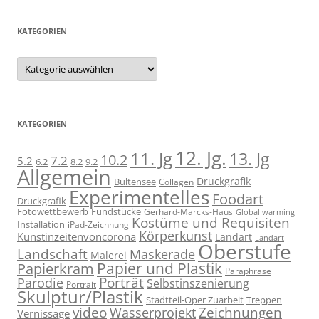
KATEGORIEN
Kategorien
KATEGORIEN
12. Jg.
11. Jg
13. Jg
10.2
7.2
5.2
6.2
8.2
9.2
Allgemein
Druckgrafik
Bultensee
Collagen
Experimentelles
Foodart
Druckgrafik
Fotowettbewerb
Fundstücke
Gerhard-Marcks-Haus
Global warming
Kostüme und Requisiten
Installation
iPad-Zeichnung
Körperkunst
Kunstinzeitenvoncorona
Landart
Landart
Oberstufe
Landschaft
Maskerade
Malerei
Papier und Plastik
Papierkram
Paraphrase
Porträt
Parodie
Selbstinszenierung
Portrait
Skulptur/Plastik
Stadtteil-Oper Zuarbeit
Treppen
video
Zeichnungen
Wasserprojekt
Vernissage