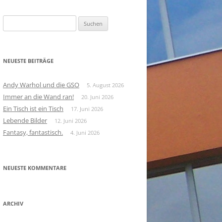
Suchen
nach:
NEUESTE BEITRÄGE
Andy Warhol und die GSO
5. August 2026
Immer an die Wand ran!
20. Juni 2026
Ein Tisch ist ein Tisch
17. Juni 2026
Lebende Bilder
12. Juni 2026
Fantasy, fantastisch.
4. Juni 2026
NEUESTE KOMMENTARE
ARCHIV