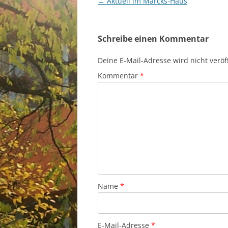
Beitragsnavigation
←
Aktuell im Marcks-Haus
Schreibe einen Kommentar
Deine E-Mail-Adresse wird nicht veröff
Kommentar
*
Name
*
E-Mail-Adresse
*